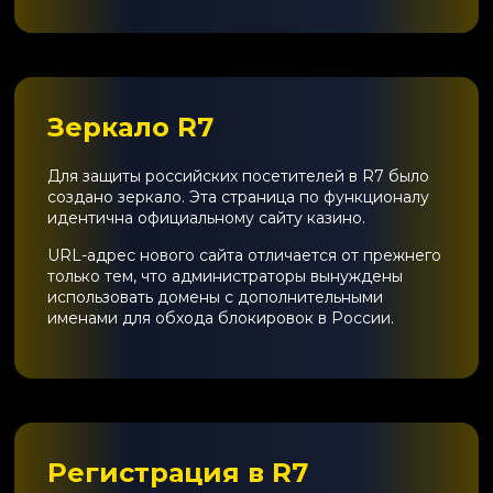
Зеркало R7
Для защиты российских посетителей в R7 было
создано зеркало. Эта страница по функционалу
идентична официальному сайту казино.
URL-адрес нового сайта отличается от прежнего
только тем, что администраторы вынуждены
использовать домены с дополнительными
именами для обхода блокировок в России.
Регистрация в R7